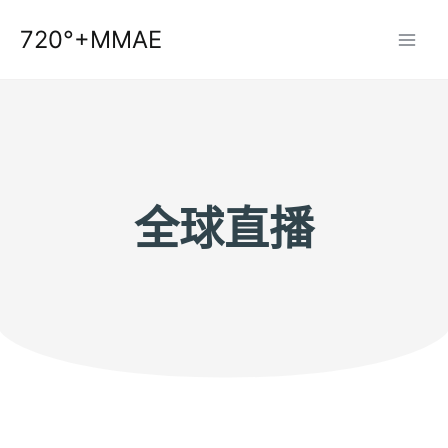
跳
720°+MMAE
至
内
容
全球直播