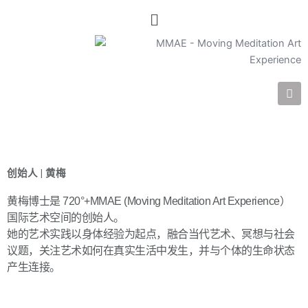
菜
单
I
n
s
t
a
g
r
a
创始人 | 黄梅
m
黄梅博士是 720°+MMAE (Moving Meditation Art Experience）
国际艺术空间的创始人。
她的艺术实践以身体经验为起点，融合当代艺术、冥想与社会
议题，关注艺术如何在真实生活中发生，并与个体的生命状态
产生连接。