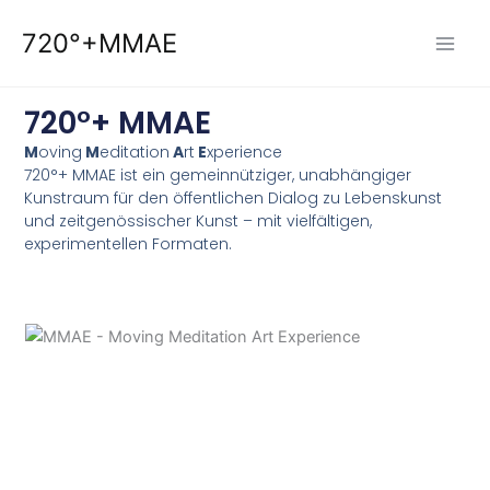
Zum
720°+MMAE
Inhalt
springen
720°+ MMAE
M
oving
M
editation
A
rt
E
xperience
720°+ MMAE ist ein gemeinnütziger, unabhängiger
Kunstraum für den öffentlichen Dialog zu Lebenskunst
und zeitgenössischer Kunst – mit vielfältigen,
experimentellen Formaten.